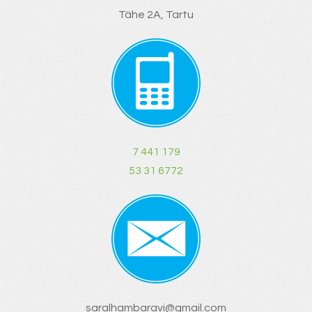
Tähe 2A, Tartu
7 441 179
53 31 6772
saralhambaravi@gmail.com