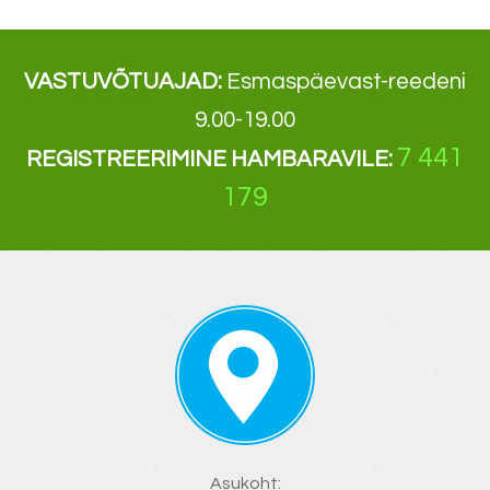
VASTUVÕTUAJAD
:
Esmaspäevast-reedeni
9.00-19.00
7 441
REGISTREERIMINE
HAMBARAVILE
:
179
Asukoht: