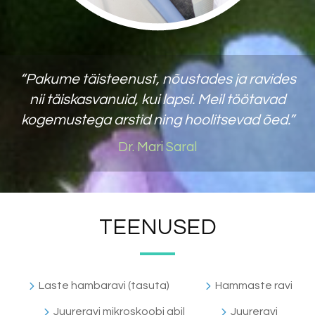
“Pakume täisteenust, nõustades ja ravides
nii täiskasvanuid, kui lapsi. Meil töötavad
kogemustega arstid ning hoolitsevad õed.”
Dr. Mari Saral
TEENUSED
Laste hambaravi (tasuta)
Hammaste ravi
Juureravi mikroskoobi abil
Juureravi