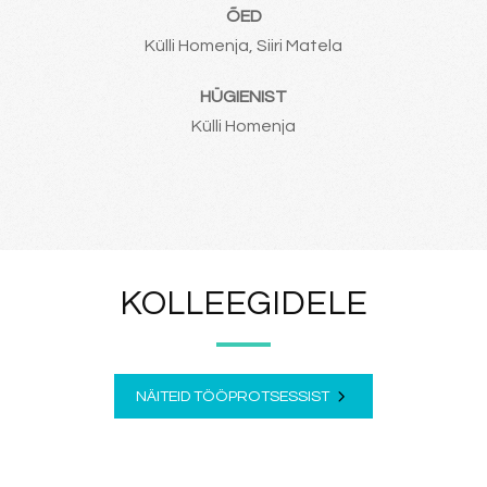
ÕED
Külli Homenja, Siiri Matela
HÜGIENIST
Külli Homenja
KOLLEEGIDELE
NÄITEID TÖÖPROTSESSIST