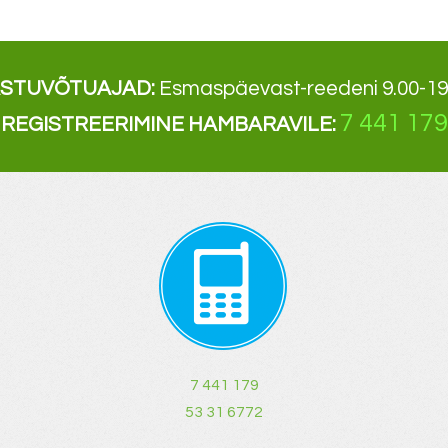
ASTUVÕTUAJAD
:
Esmaspäevast-reedeni 9.00-19
7 441 179
REGISTREERIMINE
HAMBARAVILE
:
7 441 179
53 31 6772