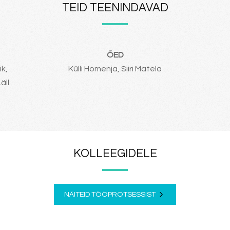
TEID TEENINDAVAD
ÕED
ik,
Külli Homenja, Siiri Matela
äll
KOLLEEGIDELE
NÄITEID TÖÖPROTSESSIST