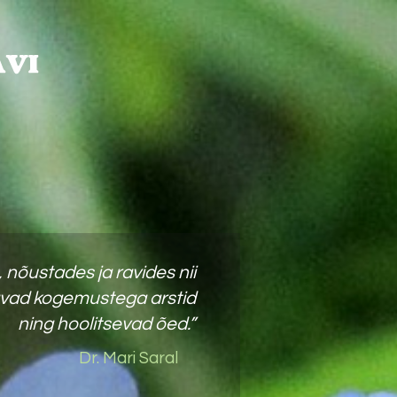
nõustades ja ravides nii
ötavad kogemustega arstid
ning hoolitsevad õed.”
Dr. Mari Saral