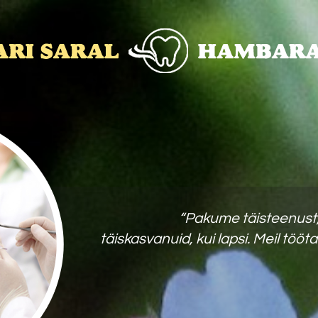
“Pakume täisteenust, 
täiskasvanuid, kui lapsi. Meil tö