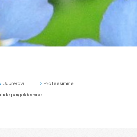
Juureravi
Proteesimine
atide paigaldamine