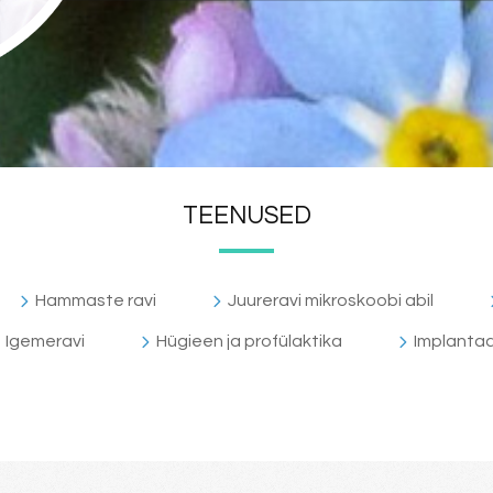
TEENUSED
Hammaste ravi
Juureravi mikroskoobi abil
Igemeravi
Hügieen ja profülaktika
Implanta